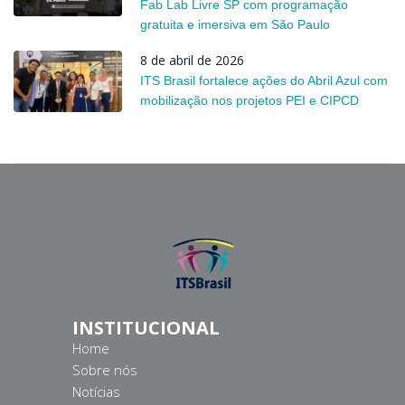
Fab Lab Livre SP com programação
gratuita e imersiva em São Paulo
8 de abril de 2026
ITS Brasil fortalece ações do Abril Azul com
mobilização nos projetos PEI e CIPCD
INSTITUCIONAL
Home
Sobre nós
Notícias